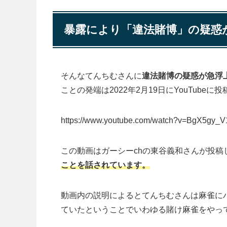
暴露により「違法賭博」の疑惑
そんなてんちむさんに
違法賭博の疑惑が急浮
ことの発端は2022年2月19日にYouTube
https://www.youtube.com/watch?v=BgX5gy_V
この動画はガーシーchの東谷義和さんが投稿
ことを話されています。
動画内の説明によるとてんちむさんは麻雀に
ていたということでいわゆる賭け麻雀をやっ