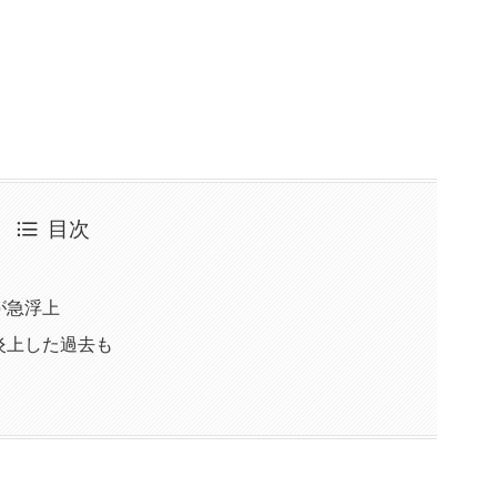
目次
が急浮上
炎上した過去も