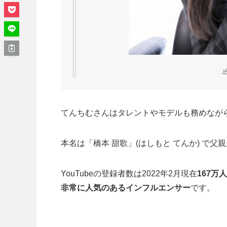
てんちむさんはタレントやモデルも務めながらYo
本名は「橋本 甜歌」(はしもと てんか) で
YouTubeの登録者数は2022年2月現在
167万人
非常に人気のあるインフルエンサー
です。