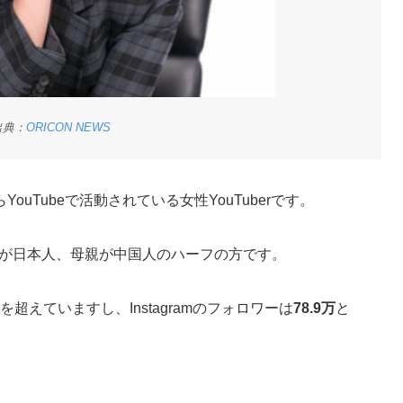
出典：
O
R
I
C
O
N
NEWS
uTubeで活動されている女性YouTuberです。
父親が日本人、母親が中国人のハーフの方です。
を超えていますし、Instagramのフォロワーは
78.9万
と