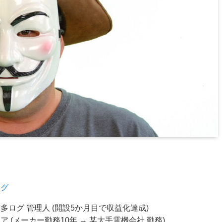
ログ
ログ 管理人 (開設5か月目で収益化達成)
(メーカー勤務10年 → 某大手電機会社 勤務)