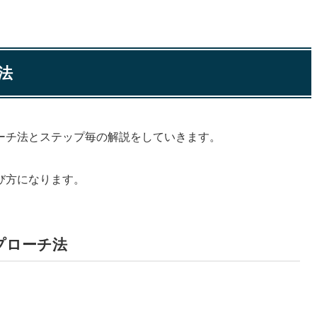
･･」などのツイートを散見しました。
だけ最短でプログラミングを学ぶ方法を
う目的で実際になれた人も
ちゃんと勉強できる自制心が必要ですね！
法