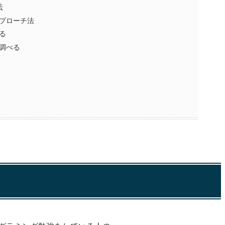
目次
法
プローチ法
る
調べる